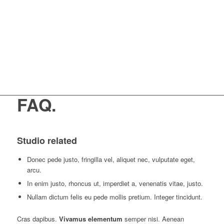
active members
19
,
90
$
Starting Price
FAQ
.
Studio related
Donec pede justo, fringilla vel, aliquet nec, vulputate eget,
arcu.
In enim justo, rhoncus ut, imperdiet a, venenatis vitae, justo.
Nullam dictum felis eu pede mollis pretium. Integer tincidunt.
Cras dapibus.
Vivamus elementum
semper nisi. Aenean