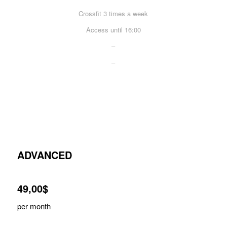
Crossfit 3 times a week
Access until 16:00
–
–
Sign Up
ADVANCED
49,00$
per month