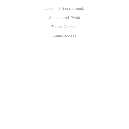
Crossfit 5 times a week
Access until 24:00
Zumba Classes
Sauna access
Sign Up
87
Studios
around the world
298
.
000